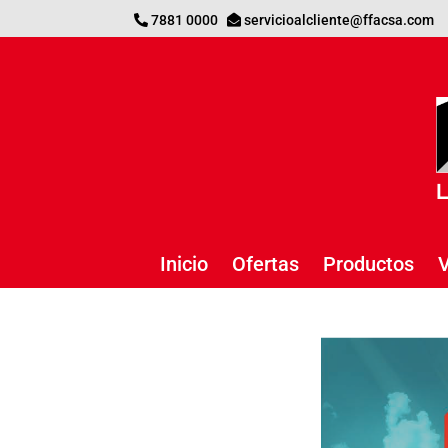
7881 0000
servicioalcliente@ffacsa.com
Inicio
Ofertas
Productos
V