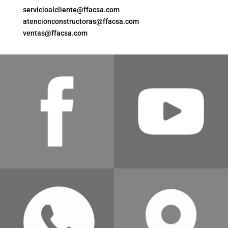
servicioalcliente@ffacsa.com
atencionconstructoras@ffacsa.com
ventas@ffacsa.com