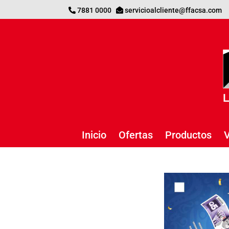
7881 0000
servicioalcliente@ffacsa.com
Inicio
Ofertas
Productos
V