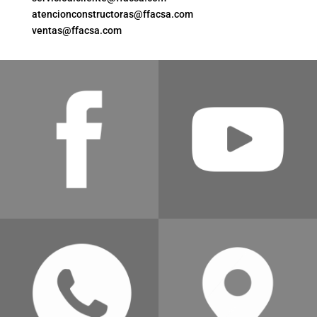
atencionconstructoras@ffacsa.com
ventas@ffacsa.com