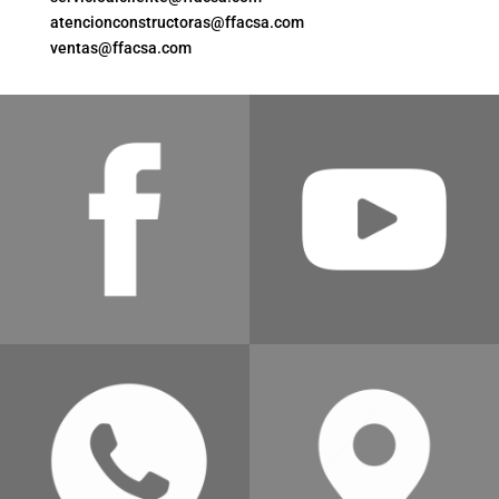
atencionconstructoras@ffacsa.com
ventas@ffacsa.com