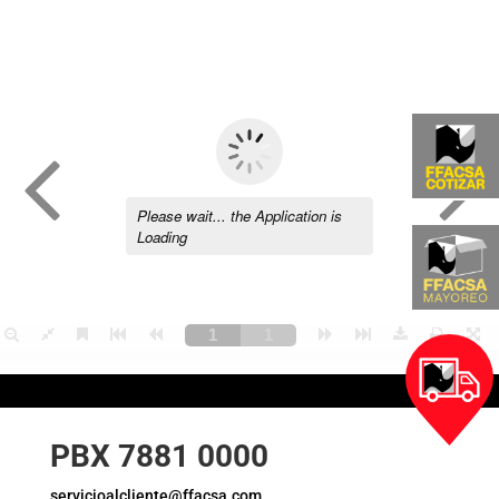
PBX 7881 0000
servicioalcliente@ffacsa.com