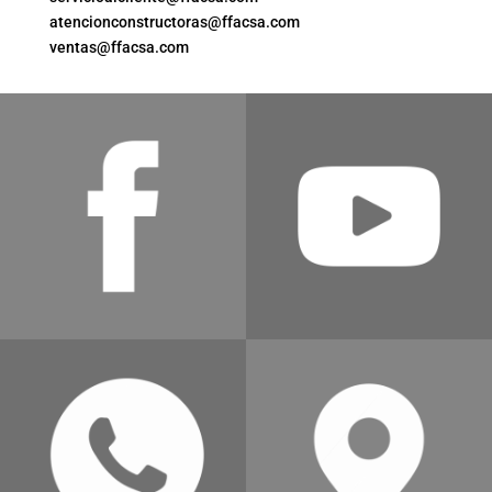
atencionconstructoras@ffacsa.com
ventas@ffacsa.com