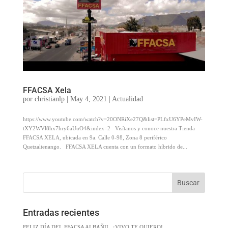
FFACSA Xela
por
christianlp
|
May 4, 2021
|
Actualidad
https://www.youtube.com/watch?v=20ONRiXe27Q&list=PLfxU6YPeMvIW-
tXY2WVl8hx7hry6aUuO4&index=2 Visítanos y conoce nuestra Tienda
FFACSA XELA, ubicada en 9a. Calle 0-98, Zona 8 periférico
Quetzaltenango. FFACSA XELA cuenta con un formato híbrido de...
Entradas recientes
FELIZ DÍA DEL FFACSA ALBAÑIL, ¡VIVO TE QUIERO!