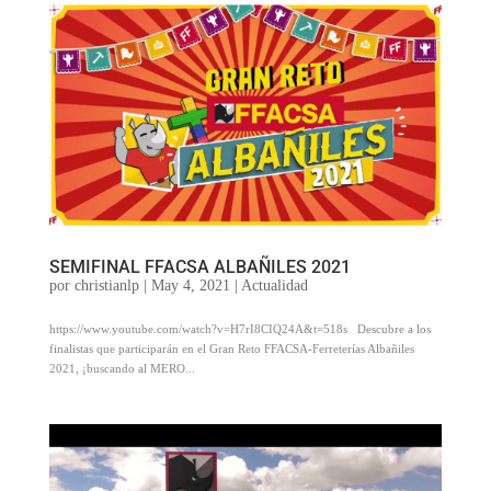
SEMIFINAL FFACSA ALBAÑILES 2021
por
christianlp
|
May 4, 2021
|
Actualidad
https://www.youtube.com/watch?v=H7rI8CIQ24A&t=518s Descubre a los
finalistas que participarán en el Gran Reto FFACSA-Ferreterías Albañiles
2021, ¡buscando al MERO...