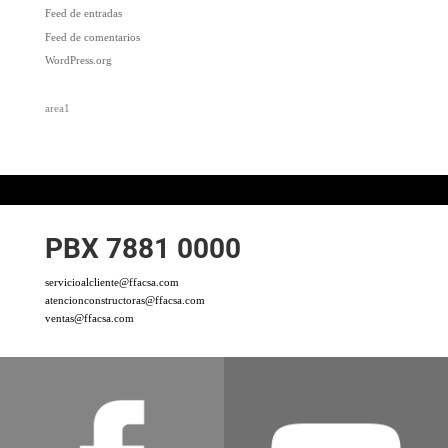
Feed de entradas
Feed de comentarios
WordPress.org
area1
PBX 7881 0000
servicioalcliente@ffacsa.com
atencionconstructoras@ffacsa.com
ventas@ffacsa.com