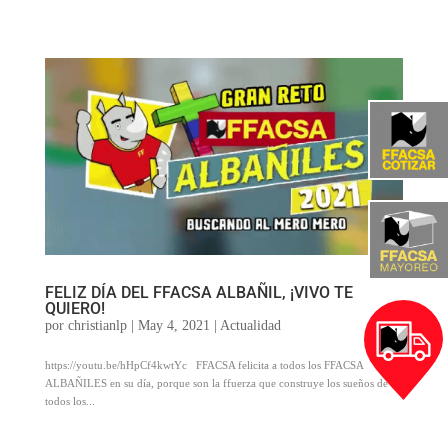
FELIZ DÍA DEL FFACSA ALBAÑIL, ¡VIVO TE
QUIERO!
por
christianlp
|
May 4, 2021
|
Actualidad
https://youtu.be/hHpCf4kwtYc FFACSA felicita a todos los FFACSA
ALBAÑILES en su día, porque son la ffuerza que construye los sueños de
todos los...